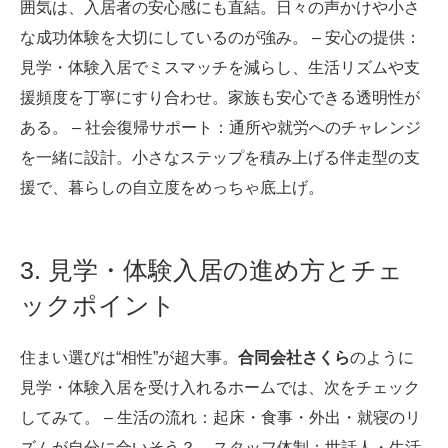
囲気は、入居者の安心感にも直結。日々の声かけや小さ
な成功体験を大切にしているのが強み。 – 安心の提供：
見学・体験入居でミスマッチを減らし、生活リズムや支
援頻度を丁寧にすり合わせ。家族も安心できる透明性が
ある。 – 社会復帰サポート：通所や就労へのチャレンジ
を一緒に設計。小さなステップを積み上げる伴走型の支
援で、暮らしの自立度をめっちゃ底上げ。
3. 見学・体験入居の進め方とチェ
ックポイント
住まい選びは“相性”が超大事。
合同会社さくら
のように
見学・体験入居を受け入れるホームでは、次をチェック
してみて。 – 生活の流れ：起床・食事・外出・就寝のリ
ズムが自分に合いそう？ – スタッフ体制：世話人・生活