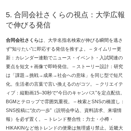
5. 合同会社さくらの視点：大学広報
で伸びる発信
合同会社さくら
は、大学名指名検索が伸びる瞬間を逃さ
ず“知りたい”に即応する発信を推すよ。 – タイムリー更
新：カレンダー連動でニュース・イベント・入試関連の
要点を短文＋画像で即時発信。 – ストーリー設計：研究
は「課題→挑戦→成果→社会への意味」を同じ型で短尺
化。生活者の言葉で言い換えるのがコツ。 – クリエイテ
ィブ：縦動画15–30秒で“今日のキャンパス”を定点配信。
BGMとテロップで雰囲気重視。 – 検索とSNSの橋渡し：
SNS投稿に“次の一歩”（説明会申込、資料請求、来場情
報）を必ず置く。 – トレンド整合性：力士・小樽・
HIKAKINなど他トレンドの便乗は無理盛り禁止。近畿大