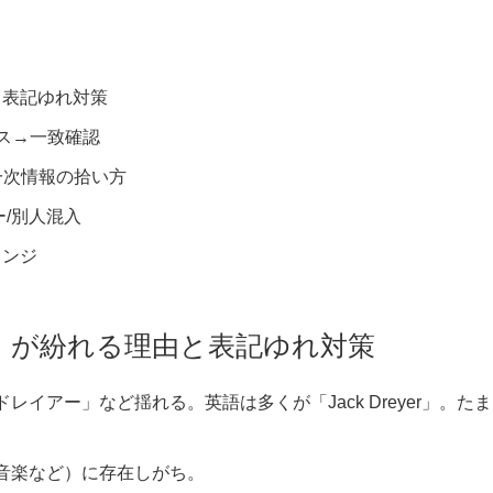
と表記ゆれ対策
ス→一致確認
と一次情報の拾い方
/別人混入
レンジ
ー」が紛れる理由と表記ゆれ対策
レイアー」など揺れる。英語は多くが「Jack Dreyer」。たま
/音楽など）に存在しがち。