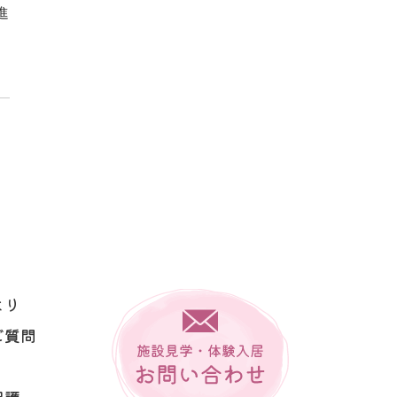
進
より
ご質問