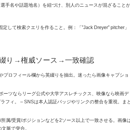
名選手名や話題地名）を紐づけ、別人のニュースが混ざること
索クエリを作ること。例：「”Jack Dreyer” pitcher」
英綴り→権威ソース→一致確認
記事やプロフィール欄から英綴りを抽出。迷ったら画像キャプショ
 スポーツならリーグ公式や大学アスレチックス、映像なら映画デ
フィ。 – SNSは本人認証バッジやリンクの整合を重視。ま
身/所属/受賞/ポジションなどを2ソース以上で一致させる。画像
の文脈で突合。