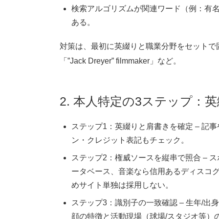
検索アルゴリズムが関連ワード（例：有
ある。
対策は、最初に英綴りと職業分野をセットで固定して検
「”Jack Dreyer” filmmaker」など。
2. 本人特定の3ステップ：
ステップ1：英綴りと肩書きを確定 – 
ン・クレジット表記もチェック。
ステップ2：権威ソースを縦串で照合 –
ータベース、音楽なら信用あるディスコグラ
めサイト単独は採用しない。
ステップ3：識別子の一致確認 – 生年/出
顔の特徴と活動現場（球場/スタジオ等）