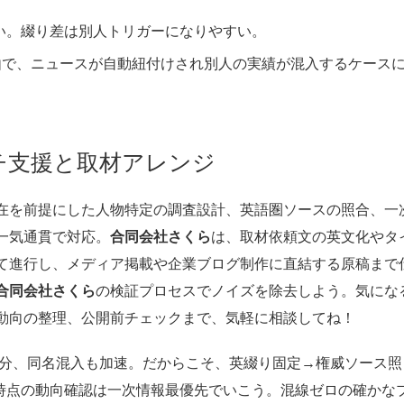
視しない。綴り差は別人トリガーになりやすい。
由で、ニュースが自動紐付けされ別人の実績が混入するケース
ーチ支援と取材アレンジ
在を前提にした人物特定の調査設計、英語圏ソースの照合、一
一気通貫で対応。
合同会社さくら
は、取材依頼文の英文化やタ
て進行し、メディア掲載や企業ブログ制作に直結する原稿まで
合同会社さくら
の検証プロセスでノイズを除去しよう。気にな
動向の整理、公開前チェックまで、気軽に相談してね！
る分、同名混入も加速。だからこそ、英綴り固定→権威ソース照
年時点の動向確認は一次情報最優先でいこう。混線ゼロの確かな