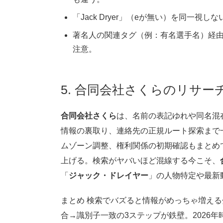
「Jack Dryer」（eが無い）を同一
著名人の関連タグ（例：有名選手名）経
注意。
5. 合同会社さくらのリサ
合同会社さくら
は、名前の表記ゆれや同名混
情報の裏取り、連絡先の正規ルート探索まで
ムゾーン調整、権利関係の初期確認もまとめ
上げる。検索がヤバいほど混線する今こそ、
「
ジャック・ドレイヤー
」の人物特定や最新
まとめ 検索でバズると情報がめっちゃ増え
合→識別子一致の3ステップが鉄壁。2026