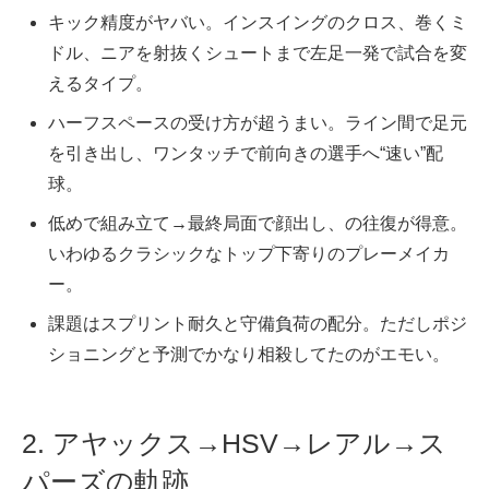
キック精度がヤバい。インスイングのクロス、巻くミ
ドル、ニアを射抜くシュートまで左足一発で試合を変
えるタイプ。
ハーフスペースの受け方が超うまい。ライン間で足元
を引き出し、ワンタッチで前向きの選手へ“速い”配
球。
低めで組み立て→最終局面で顔出し、の往復が得意。
いわゆるクラシックなトップ下寄りのプレーメイカ
ー。
課題はスプリント耐久と守備負荷の配分。ただしポジ
ショニングと予測でかなり相殺してたのがエモい。
2. アヤックス→HSV→レアル→ス
パーズの軌跡