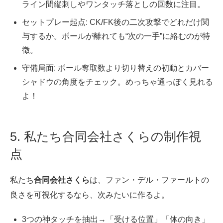
ライン間縦刺しやワンタッチ落としの回数に注目。
セットプレー起点: CK/FK後の二次攻撃でどれだけ関
与するか。ボールが離れても“次の一手”に絡むのが特
徴。
守備局面: ボール奪取数より切り替えの初動とカバー
シャドウの角度をチェック。めっちゃ通っぽく見れる
よ！
5. 私たち合同会社さくらの制作視
点
私たち
合同会社さくら
は、ファン・デル・ファールトの
良さを可視化するなら、次みたいに作るよ。
3つの神タッチを抽出→「受ける位置」「体の向き」