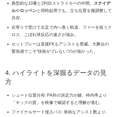
典型的な10番と2列目ストライカーの中間。
スナイデ
ル
や
ロッベン
と同時起用でも、立ち位置を微調整して
共存。
右寄りで受けて左足で内へ巻く軌道、ファーを狙うク
ロス、こぼれ球反応の速さが強み。
セットプレーは直接FKもアシストも脅威。大舞台の
緊張感でこそ“技術がブレない”のが強かった。
4. ハイライトを深掘るデータの見
方
シュート位置分布: PA外の決定力が鍵。枠内率より
「キックの質」を映像で確認すると理解が進む。
ファイナルサード侵入パス: 単純なアシスト数より、