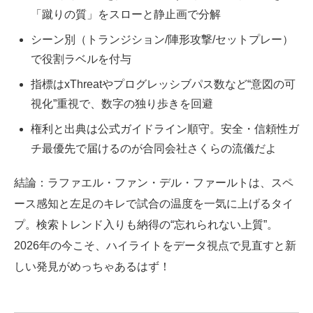
「蹴りの質」をスローと静止画で分解
シーン別（トランジション/陣形攻撃/セットプレー）
で役割ラベルを付与
指標はxThreatやプログレッシブパス数など“意図の可
視化”重視で、数字の独り歩きを回避
権利と出典は公式ガイドライン順守。安全・信頼性ガ
チ最優先で届けるのが合同会社さくらの流儀だよ
結論：ラファエル・ファン・デル・ファールトは、スペ
ース感知と左足のキレで試合の温度を一気に上げるタイ
プ。検索トレンド入りも納得の“忘れられない上質”。
2026年の今こそ、ハイライトをデータ視点で見直すと新
しい発見がめっちゃあるはず！